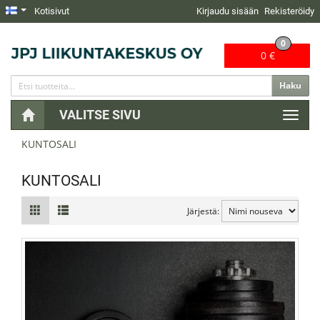
Kotisivut
Kirjaudu sisään
Rekisteröidy
0
0 €
Haku
VALITSE SIVU
Naviga
KUNTOSALI
KUNTOSALI
Järjestä: