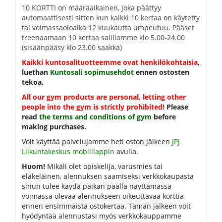
10 KORTTI on määräaikainen, joka päättyy
automaattisesti sitten kun kaikki 10 kertaa on käytetty
tai voimassaoloaika 12 kuukautta umpeutuu. Pääset
treenaamaan 10 kertaa salillamme klo 5
.00-24.00
(sisäänpää
sy klo 23.00 saakka)
Kaikki kuntosalituotteemme ovat henkilökohtaisia
,
luethan
Kuntosali sopimusehdot
ennen ostosten
tekoa.
All our gym products are personal, letting other
people into the gym is strictly prohibited!
Please
read
the terms and conditions of gym
before
making purchases.
Voit käyttää palvelujamme heti oston jälkeen
JPJ
Liikuntakeskus mobiiliappin
avulla.
Huom!
Mikäli olet opiskelija, varusmies tai
eläkeläinen, alennuksen saamiseksi verkkokaupasta
sinun tulee käydä paikan päällä näyttämässä
voimassa olevaa alennukseen oikeuttavaa korttia
ennen ensimmäistä ostokertaa. Tämän jälkeen voit
hyödyntää alennustasi myös verkkokauppamme