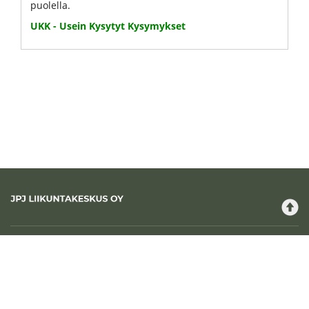
puolella.
UKK - Usein Kysytyt Kysymykset
JPJ Liikuntakeskus
Maksutavat
Tilausehdot
Rekisteriseloste
Käyttöehdot
Yhteystiedot