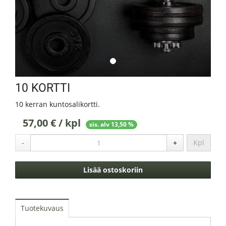
10 KORTTI
10 kerran kuntosalikortti.
57,00 € / kpl
sis. alv 13,50 %
-
+
Kpl
Lisää ostoskoriin
Tuotekuvaus