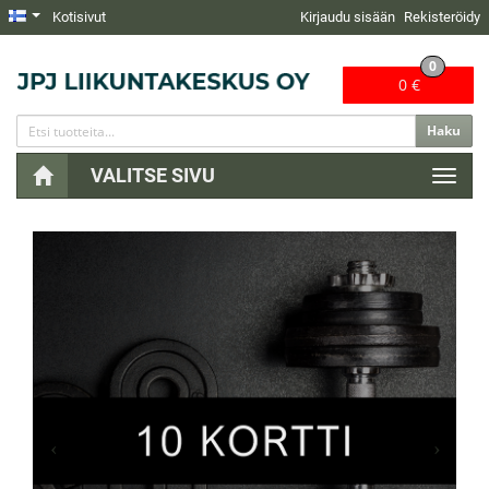
Kotisivut
Kirjaudu sisään
Rekisteröidy
0
0 €
Haku
VALITSE SIVU
Naviga