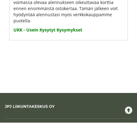
voimassa olevaa alennukseen oikeuttavaa korttia
ennen ensimmäistä ostokertaa. Tämän jälkeen voit
hyödyntää alennustasi myös verkkokauppamme
puolella.
UKK - Usein Kysytyt Kysymykset
JPJ Liikuntakeskus
Maksutavat
Tilausehdot
Rekisteriseloste
Käyttöehdot