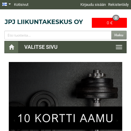
Kotisivut
Kirjaudu sisään
Rekisteröidy
0
0 €
Haku
VALITSE SIVU
Naviga