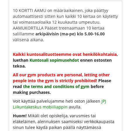
10 KORTTI AAMU on määräaikainen, joka päättyy
automaattisesti sitten kun kaikki 10 kertaa on käytetty
tai voimassaoloaika 12 kuukautta umpeutuu.
AAMUKORTILLA Pääset treenaamaan 10 kertaa
salillamme
arkipäivisin (ma-pe) klo 5.00-16.00
välisenä aikana.
Kaikki kuntosalituotteemme ovat henkilökohtaisia
,
luethan
Kuntosali sopimusehdot
ennen ostosten
tekoa.
All our gym products are personal, letting other
people into the gym is strictly prohibited!
Please
read
the terms and conditions of gym
before
making purchases.
Voit käyttää palvelujamme heti oston jälkeen
JPJ
Liikuntakeskus mobiiliappin
avulla.
Huom!
Mikäli olet opiskelija, varusmies tai
eläkeläinen, alennuksen saamiseksi verkkokaupasta
sinun tulee käydä paikan päällä näyttämässä