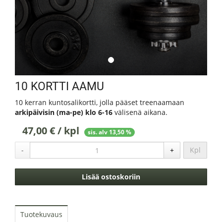
10 KORTTI AAMU
10 kerran kuntosalikortti, jolla pääset treenaamaan
arkipäivisin (ma-pe) klo 6-16
välisenä aikana.
47,00 € / kpl
sis. alv 13,50 %
-
+
Kpl
Lisää ostoskoriin
Tuotekuvaus